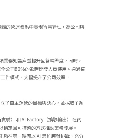
且複雜的營運體系中實現智慧管理，為公司與
28項業務知識庫並提升回答精準度，同時，
至全公司80%的軟體開發人員使用。通過這
人工的新工作模式，大幅提升了公司效率。
確立了自主運營的目標與決心，並採取了系
驗） 和 AI Factory（擴散輸出） 在內
能夠以穩定且可持續的方式推動業務發展。
在第一時間以 AI 思維應對挑戰，充分