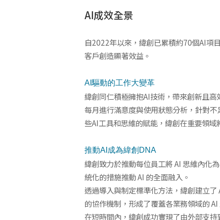
AI成效全景
自2022年以來，緯創已累積約70個A
客戶創造顯著效益。
AI
驅動的工作大變革
緯創同仁積極擁抱AI技術，帶來創新且高效
每月進行滿意度與使用狀態分析，針對不足
些AI工具和思維的賦能，緯創在重要領域將逐步
推動AI成為緯創DNA
緯創致力於推動每位員工將 AI 思維內
統化的措施推動 AI 的全面融入。
透過導入與制定標準化方法，緯創建立了 AICoE
的協作機制，形成了覆蓋各業務領域的 AI
在短時間內，緯創成功實現了由外部支持到