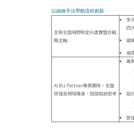
以細緻手法帶動流程創新
多
四
全新全面視野制定AI虛實整合戰
略主軸
建
提
專案
AI Biz Partner專責團隊，全盤
梳理各領域機會，超越點狀思考
設計
管