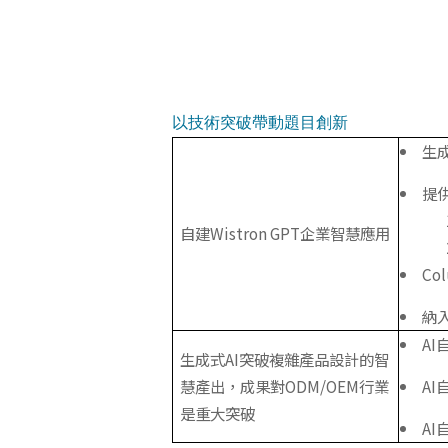
以技術突破帶動題目創新
生
提
自建Wistron GPT企業智慧應用
C
納入
A
生成式AI突破複雜產品設計的智
慧產出，成果對ODM/OEM行業
A
是重大突破
AI