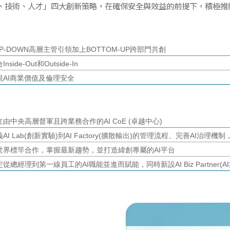
、技術、人才」四大創新策略，在確保安全與效益的前提下，積極推動
P-DOWN
高層主管引領加上BOTTOM-UP跨部門共創
Inside-Out和Outside-In
視AI商業價值及倫理安全
立由中央高層督軍且跨業務合作的AI CoE (卓越中心)
義AI Lab(創新實驗)到AI Factory(擴散輸出)的管理流程、完善AI治
世界標竿合作，掌握最新趨勢，並打造緯創專屬的AI平台
從總經理到第一線員工的AI職能並進而賦能，同時新設AI Biz Partner(A