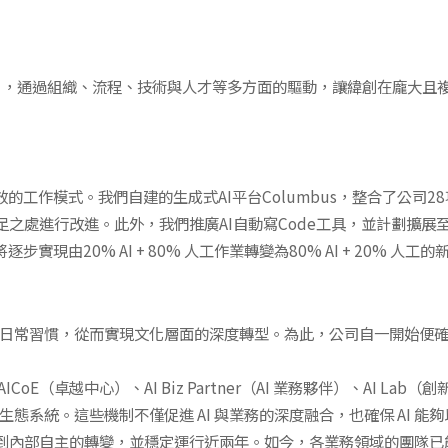
I項目，通過組織、流程、技術與人才等多方面的驅動，讓緯創在龐大
的工作模式。我們自建的生成式AI平台Columbus，整合了公司
之處進行改進。此外，我們推廣AI自動寫Code工具，並計劃擴展
實現由20% AI + 80% 人工作業轉變為80% AI + 20% 
化為日常習慣，從而實現文化層面的深度轉型。為此，公司自一開始便
（卓越中心）、AI Biz Partner（AI 業務夥伴）、AI Lab（創新實
 生態系統。這些機制不僅促進 AI 與業務的深度融合，也確保 AI 
內部自主的轉變，並穩定運行近兩年。如今，各業務領域的團隊已能夠