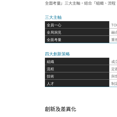
全面考量」三大主軸，結合「組織、流程
三大主軸
全員一心
TO
全局洞見
融合
全面考量
重
四大創新策略
組織
成
流程
定
技術
與
人才
制定
創新及差異化