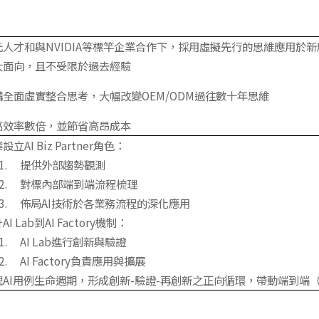
元人才和與NVIDIA等標竿企業合作下，採用虛擬先行的思維應用於
大面向，且不受限於過去經驗
構全面虛實整合思考，大幅改變OEM/ODM過往數十年思維
高效率數倍，並節省高昂成本
設立AI Biz Partner角色：
提供外部趨勢觀測
對標內部端到端流程梳理
佈局AI技術於各業務流程的深化應用
AI Lab到AI Factory機制：
AI Lab進行創新與驗證
AI Factory負責應用與擴展
理AI用例生命週期，形成創新-驗證-再創新之正向循環，帶動端到端（