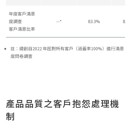
年度客戶滿意
度調查
--*
83.3%
85.
客戶滿意比率
註：緯創自2022 年起對所有客戶（涵蓋率100%）進行滿意
度問卷調查
產品品質之客戶抱怨處理機
制