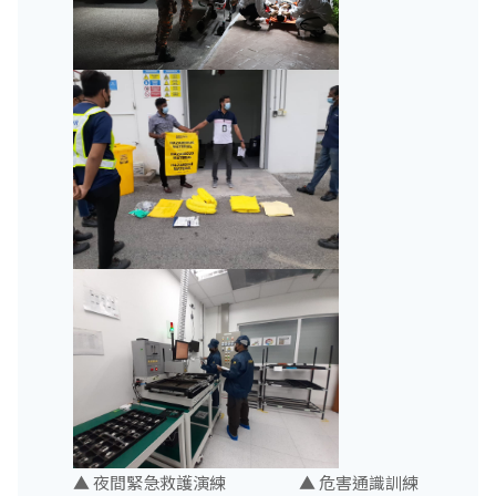
▲ 夜間緊急救護演練 ▲ 危害通識訓練