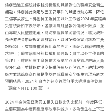
緯創透過工傷統計數據分析鑑別具風險性的職業安全衛生
議題，緯創據此擬定改善工安事件的具體行動方案，降低
工傷事故發生。緯創員工及員工以外工作者2024 年度職業
災害統計如下表所示，各廠區每月呈報公傷統計數據，並
由專職人員監控追蹤，隨時掌握職業災害情況。職災統計
是依據法令申報規定實施執行，以可記錄傷害資料為主要
記錄項目，有關嚴重職傷比率的界定，將配合政府機關要
求推行；職業病部分無接獲相關通報；員工以外工作者的
管理上，緯創所有工廠皆依照所屬地區法令管理駐廠人員
與外包商，並透過供應商採購評選及外包管理，緯創評核
廠方並規範廠商作業標準以達成職業安全衛生管理系統之
預期結果，2024 年廠內外包商管理無重大違規事件發生
（罰金 > NTD 100 萬）。
2024 年台灣及亞洲員工損失日數比例比起前一年度降低，
主要原因為中度與重度事故事件減少，多為發生在上下班