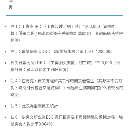
數
註 1：工傷率 IR：（工傷起數／總工時）*200,000（輕傷計
算：僅墨西哥 / 馬來西亞廠有將輕傷計算於 IR，其餘廠區皆排除
輕傷）
註 2：職業病率 ODR：（職業病起數／總工時）*200,000
損失日數比例LDR：（工傷損失天數／總工時）*200,000（日
數計算：廠區以預定工作日計算）
註 4：在捷克，員工有權於其工作時間去看醫生（其頻率不受限
制，時間計算包含交通時間），或是於生病期間在家休養較長的
時間
註 5：此表為全職員工統計
註 6：依證交所企業ESG 資訊揭露要求與相關職災數據定義，職
業災害人數比率0.064%