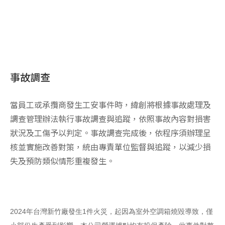
事故調查
當員工或承攬商發生工安事件時，緯創將根據事故處理及
調查管理辦法執行事故調查與追蹤，依照事故內容對損害
狀況及工傷予以判定。事故調查完成後，依程序須辦理呈
核並實施改善對策，統由專責單位監督與追蹤，以減少損
失及預防類似情形重複發生。
2024
年台灣新竹廠發生1件火災，起因為室外空調箱燒毀導致，僅