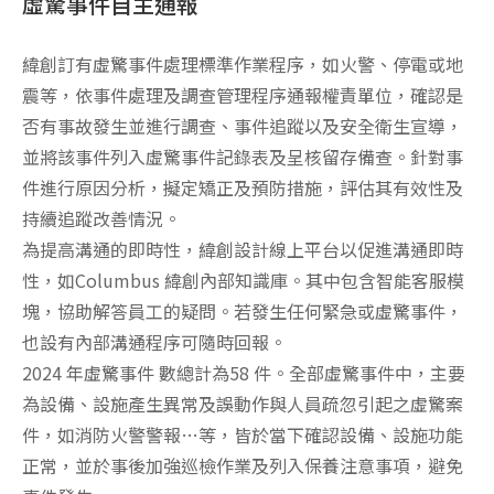
虛驚事件自主通報
緯創訂有虛驚事件處理標準作業程序，如火警、停電或地
震等，依事件處理及調查管理程序通報權責單位，確認是
否有事故發生並進行調查、事件追蹤以及安全衛生宣導，
並將該事件列入虛驚事件記錄表及呈核留存備查。針對事
件進行原因分析，擬定矯正及預防措施，評估其有效性及
持續追蹤改善情況。
為提高溝通的即時性，緯創設計線上平台以促進溝通即時
性，如Columbus 緯創內部知識庫。其中包含智能客服模
塊，協助解答員工的疑問。若發生任何緊急或虛驚事件，
也設有內部溝通程序可隨時回報。
2024 年虛驚事件 數總計為58 件。全部虛驚事件中，主要
為設備、設施產生異常及誤動作與人員疏忽引起之虛驚案
件，如消防火警警報…等，皆於當下確認設備、設施功能
正常，並於事後加強巡檢作業及列入保養注意事項，避免