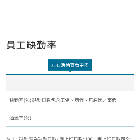
員工缺勤率
缺勤率(%) 缺勤日數包含工傷、病假、無原因之事假
涵蓋率(%)
註 1：缺勤率為缺勤日數/ 應上班日數*100，應上班日數即全