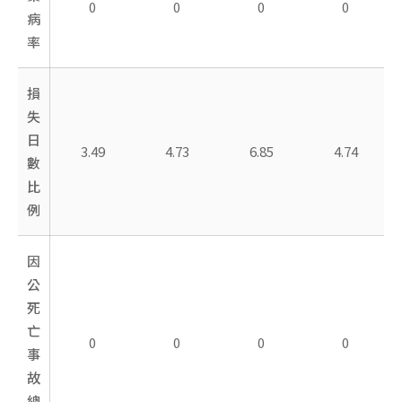
0
0
0
0
病
率
損
失
日
3.49
4.73
6.85
4.74
數
比
例
因
公
死
亡
0
0
0
0
事
故
總