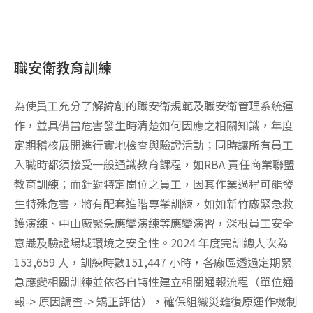
職安衛教育訓練
為使員工充分了解緯創的職安衛規範及職安衛管理系統運
作，並具備當危害發生時清楚如何因應之相關知識，年度
定期稽核展開進行實地檢查與驗證活動；同時讓所有員工
入職時都須接受一般通識教育課程，如RBA 責任商業聯盟
教育訓練；而針對特定崗位之員工，因其作業過程可能發
生特殊危害，將有配套進階專業訓練，如如新竹廠緊急救
護演練、中山廠緊急應變演練等應變演習，深根員工安全
意識及驗證場域環境之安全性。2024 年度完訓總人次為
153,659 人，訓練時數151,447 小時，各廠區透過定期緊
急應變相關訓練並依各自特性建立相關通報流程（單位通
報-> 原因調查-> 矯正評估），確保組織災難復原運作機制