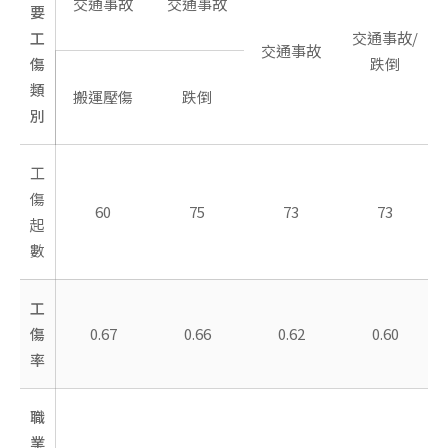
交通事故
交通事故
要
工
交通事故/
交通事故
傷
跌倒
類
搬運壓傷
跌倒
別
工
傷
60
75
73
73
起
數
工
傷
0.67
0.66
0.62
0.60
率
職
業