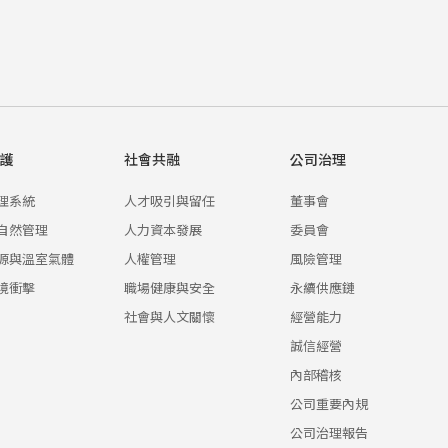
護
社會共融
公司治理
理系統
人才吸引與留任
董事會
自然管理
人力資本發展
委員會
源與溫室氣體
人權管理
風險管理
境衝擊
職場健康與安全
永續供應鏈
社會與人文關懷
經營能力
誠信經營
內部稽核
公司重要內規
公司治理報告