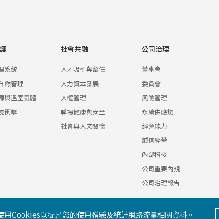
護
社會共融
公司治理
理系統
人才吸引與留任
董事會
自然管理
人力資本發展
委員會
源與溫室氣體
人權管理
風險管理
境衝擊
職場健康與安全
永續供應鏈
社會與人文關懷
經營能力
誠信經營
內部稽核
公司重要內規
公司治理報告
使用Cookies以提昇您的使用體驗及統計網路流量相關資料。