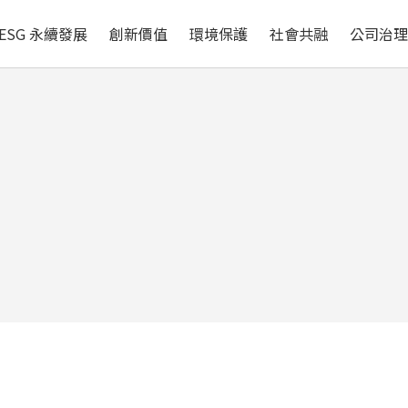
循環經濟
自然與生物多樣性
ESG 永續發展
創新價值
環境保護
社會共融
公司治