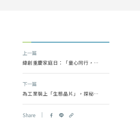
上一篇
緯創重慶家庭日：「童心同行，築
夢未來」共繪溫暖篇章
下一篇
為工業裝上「生態晶片」，探秘智
慧製造與自然共生的新樣本
Share