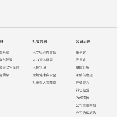
護
社會共融
公司治理
理系統
人才吸引與留任
董事會
自然管理
人力資本發展
委員會
源與溫室氣體
人權管理
風險管理
境衝擊
職場健康與安全
永續供應鏈
社會與人文關懷
經營能力
誠信經營
內部稽核
公司重要內規
公司治理報告