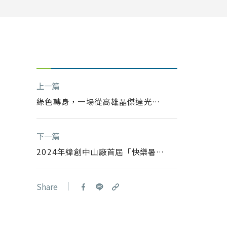
上一篇
綠色轉身，一場從高雄晶傑達光電
出發的永續行動
下一篇
2024年緯創中山廠首屆「快樂暑假
託管班」
Share