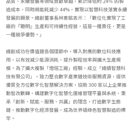
品質、永續發展等領域貢獻卓越，累計降低約 24％ 的製
造成本，同時將能耗減少 44%，實現以智慧科技落實永續
發展的願景。緯創董事長林憲銘表示：「數位化實現了工
廠的『聰明』生產和可持續性經營，這是一種責任，更是
一種競爭優勢。」
緯創成功在價值鏈各個環節中，導入對應的數位科技應
用，以有效減少能源消耗、提升製程效率與擴大生產規
模。為了擴大複製「燈塔工廠」經驗，成立「緯績智慧科
技有限公司」，致力整合數字產業鏈技術服務資源，提供
優質全方位數字化智慧解決方案，協助 300 家以上企業推
動智改數轉，構建數字化智慧化運維管理平臺與系統，秉
承「創新、賦能、服務、共贏」的理念，打造數字生態
鏈，推動數字化經濟發展，成為世界級綠色智慧製造的標
竿。